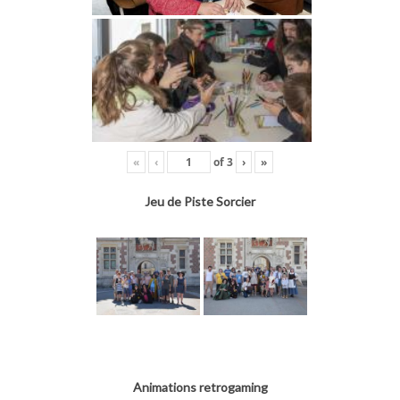
«
‹
of
3
›
»
Jeu de Piste Sorcier
Animations retrogaming