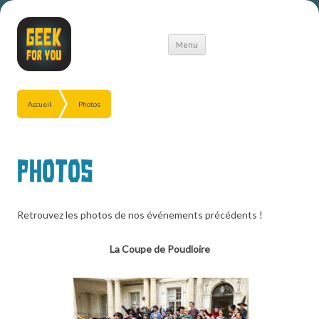
Aller
Menu
au
contenu
Accueil
Photos
Photos
Retrouvez les photos de nos événements précédents !
La Coupe de Poudloire