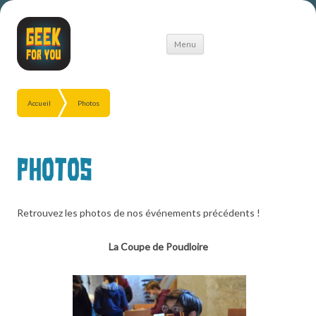
Aller
Menu
au
contenu
Accueil
Photos
Photos
Retrouvez les photos de nos événements précédents !
La Coupe de Poudloire