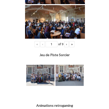
«
‹
of
9
›
»
Jeu de Piste Sorcier
Animations retrogaming