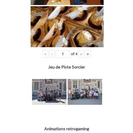
«
‹
of
4
›
»
Jeu de Piste Sorcier
Animations retrogaming