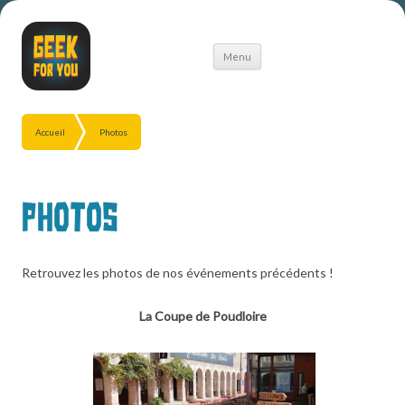
Aller
Menu
au
contenu
Accueil
Photos
Photos
Retrouvez les photos de nos événements précédents !
La Coupe de Poudloire