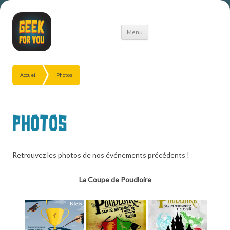
Aller
Menu
au
contenu
Accueil
Photos
Photos
Retrouvez les photos de nos événements précédents !
La Coupe de Poudloire