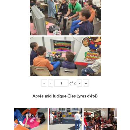
«
‹
of
2
›
»
Après-midi ludique (Des Lyres d’été)