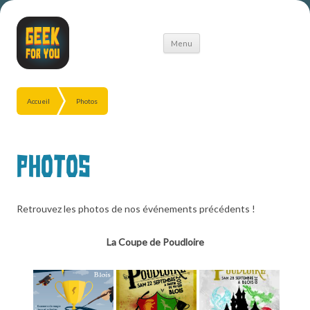
Aller
Menu
au
contenu
Accueil
Photos
Photos
Retrouvez les photos de nos événements précédents !
La Coupe de Poudloire