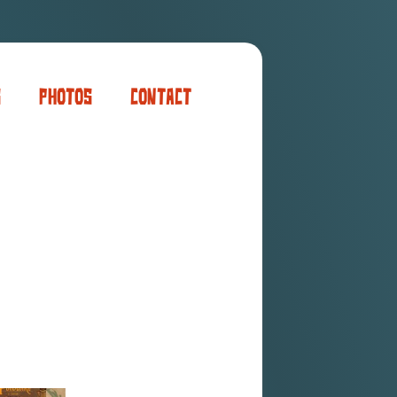
s
Photos
Contact
er
ogaming