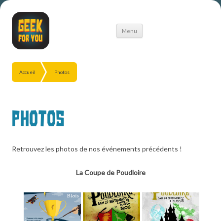
Aller
Menu
au
contenu
Accueil
Photos
Photos
Retrouvez les photos de nos événements précédents !
La Coupe de Poudloire