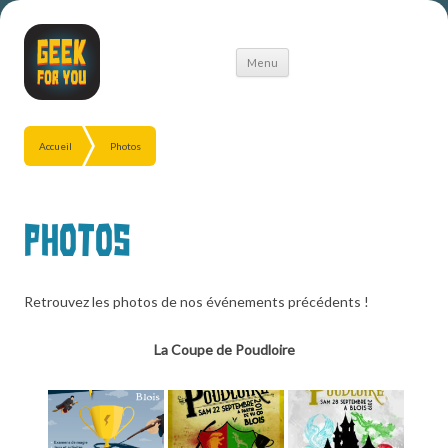
Aller
Menu
au
contenu
Accueil
Photos
Photos
Retrouvez les photos de nos événements précédents !
La Coupe de Poudloire