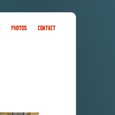
s
Photos
Contact
er
ogaming