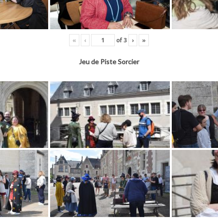
«
‹
of
3
›
»
Jeu de Piste Sorcier