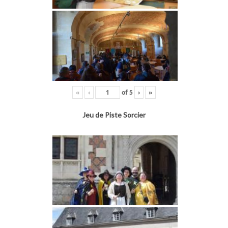
«
‹
of
5
›
»
Jeu de Piste Sorcier