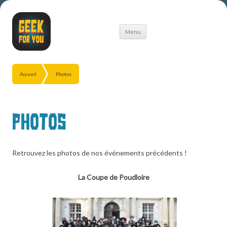
Aller
Menu
au
contenu
Accueil
Photos
Photos
Retrouvez les photos de nos événements précédents !
La Coupe de Poudloire