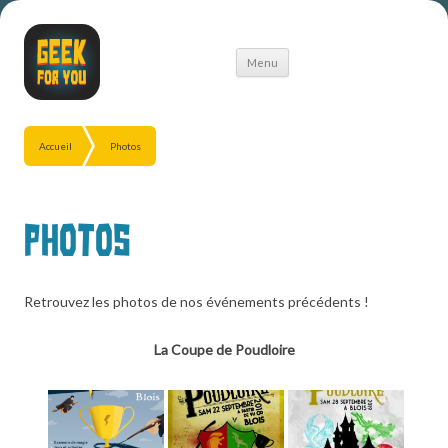
Aller
Menu
au
contenu
Accueil
Photos
Photos
Retrouvez les photos de nos événements précédents !
La Coupe de Poudloire