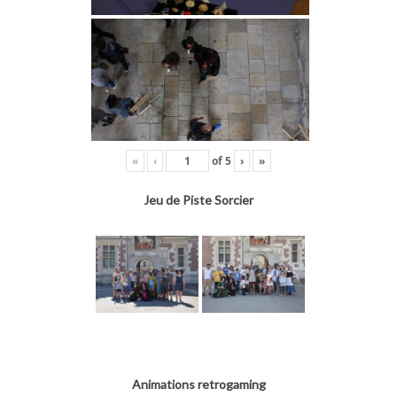
«
‹
of
5
›
»
Jeu de Piste Sorcier
Animations retrogaming