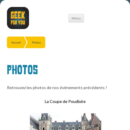
Aller
Menu
au
contenu
Accueil
Photos
Photos
Retrouvez les photos de nos événements précédents !
La Coupe de Poudloire