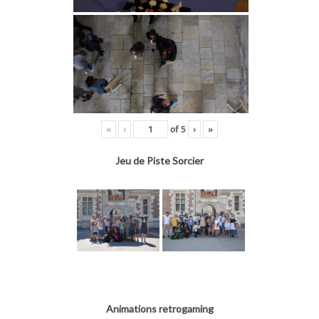
«
‹
of
5
›
»
Jeu de Piste Sorcier
Animations retrogaming