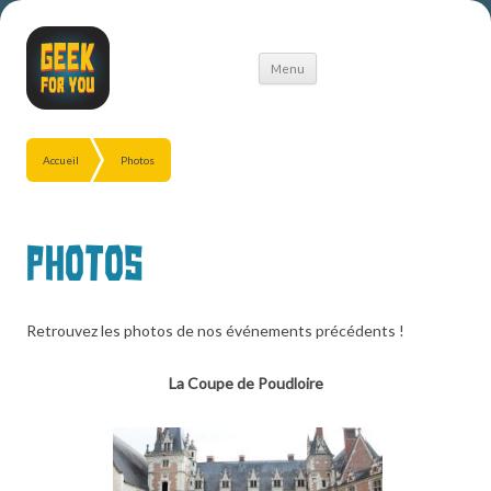
Aller
Menu
au
contenu
Accueil
Photos
Photos
Retrouvez les photos de nos événements précédents !
La Coupe de Poudloire