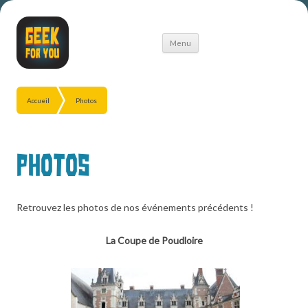
Aller
Menu
au
contenu
Accueil
Photos
Photos
Retrouvez les photos de nos événements précédents !
La Coupe de Poudloire