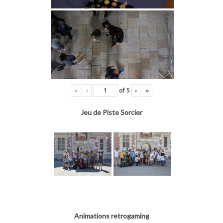
«
‹
of
5
›
»
Jeu de Piste Sorcier
Animations retrogaming