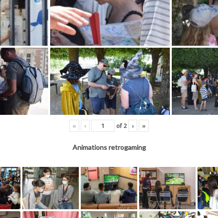
«
‹
of
2
›
»
Animations retrogaming