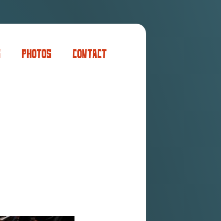
s
Photos
Contact
er
ogaming