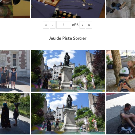
«
‹
of
5
›
»
Jeu de Piste Sorcier