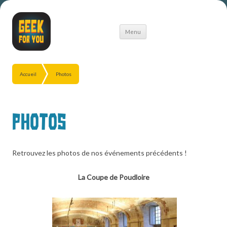
Aller
Menu
au
contenu
Accueil
Photos
Photos
Retrouvez les photos de nos événements précédents !
La Coupe de Poudloire