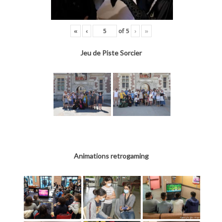
«
‹
of
5
›
»
Jeu de Piste Sorcier
Animations retrogaming