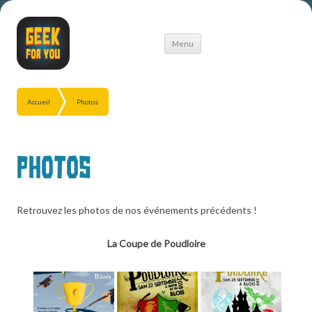
Aller
Menu
au
contenu
Accueil
Photos
Photos
Retrouvez les photos de nos événements précédents !
La Coupe de Poudloire