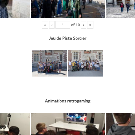
«
‹
of
10
›
»
Jeu de Piste Sorcier
Animations retrogaming