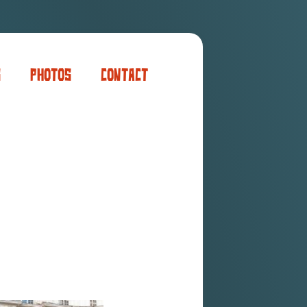
s
Photos
Contact
er
ogaming