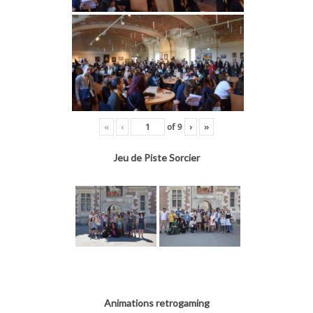
«
‹
of
9
›
»
Jeu de Piste Sorcier
Animations retrogaming