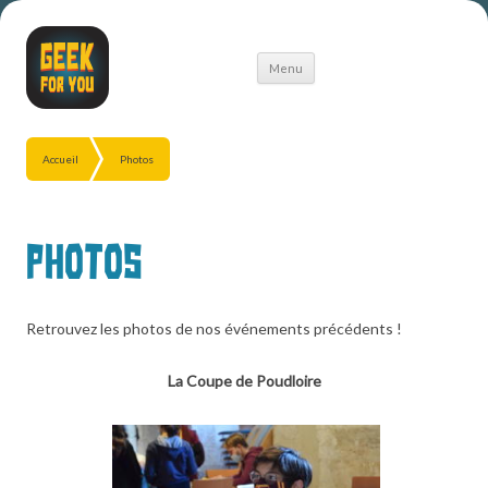
Aller
Menu
au
contenu
Accueil
Photos
Photos
Retrouvez les photos de nos événements précédents !
La Coupe de Poudloire