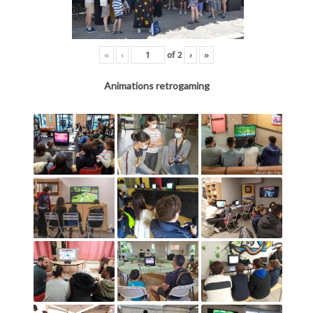
«
‹
of
2
›
»
Animations retrogaming