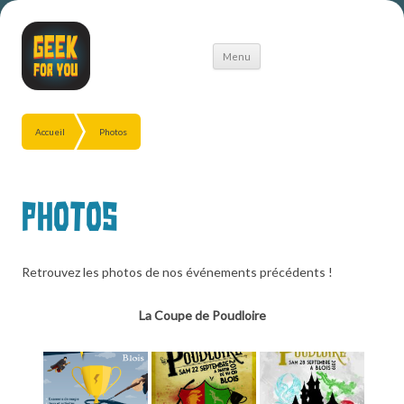
Aller
Menu
au
contenu
Accueil
Photos
Photos
Retrouvez les photos de nos événements précédents !
La Coupe de Poudloire