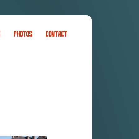
s
Photos
Contact
er
ogaming