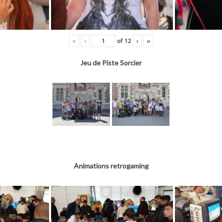
«
‹
of
12
›
»
Jeu de Piste Sorcier
Animations retrogaming