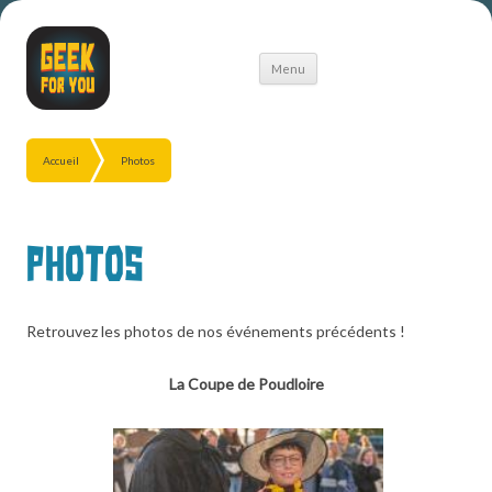
Aller
Menu
au
contenu
Accueil
Photos
Photos
Retrouvez les photos de nos événements précédents !
La Coupe de Poudloire