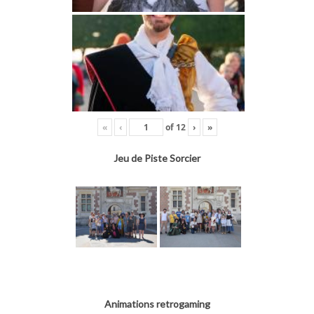
«
‹
of
12
›
»
Jeu de Piste Sorcier
Animations retrogaming