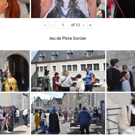
«
‹
of
12
›
»
Jeu de Piste Sorcier