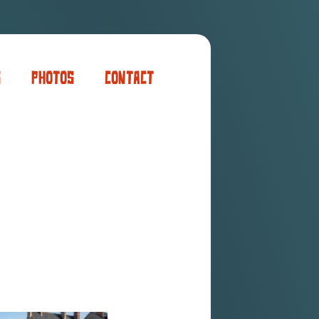
s
Photos
Contact
er
ogaming