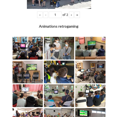
«
‹
of
2
›
»
Animations retrogaming