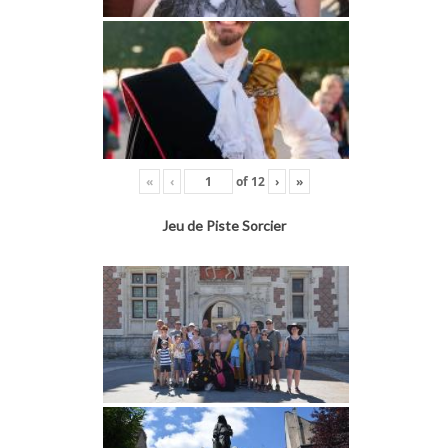
«
‹
of
12
›
»
Jeu de Piste Sorcier