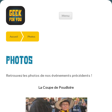
Aller
Menu
au
contenu
Accueil
Photos
Photos
Retrouvez les photos de nos événements précédents !
La Coupe de Poudloire