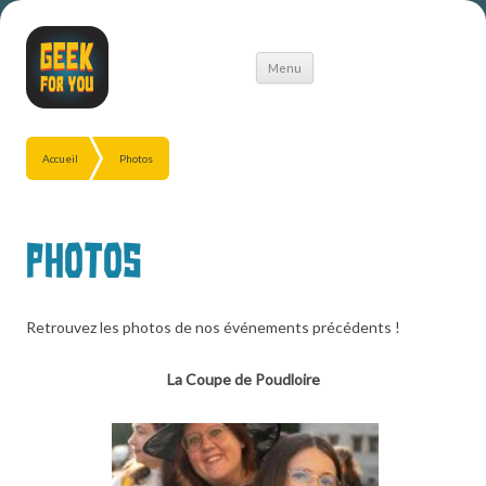
Aller
Menu
au
contenu
Accueil
Photos
Photos
Retrouvez les photos de nos événements précédents !
La Coupe de Poudloire