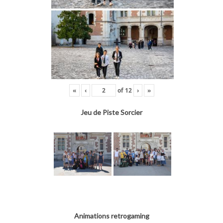
«
‹
of
12
›
»
Jeu de Piste Sorcier
Animations retrogaming