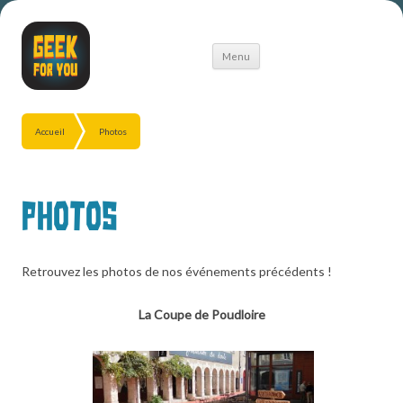
Aller
Menu
au
contenu
Accueil
Photos
Photos
Retrouvez les photos de nos événements précédents !
La Coupe de Poudloire