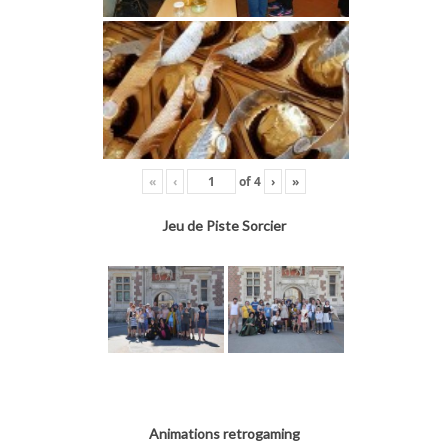
«
‹
of
4
›
»
Jeu de Piste Sorcier
Animations retrogaming