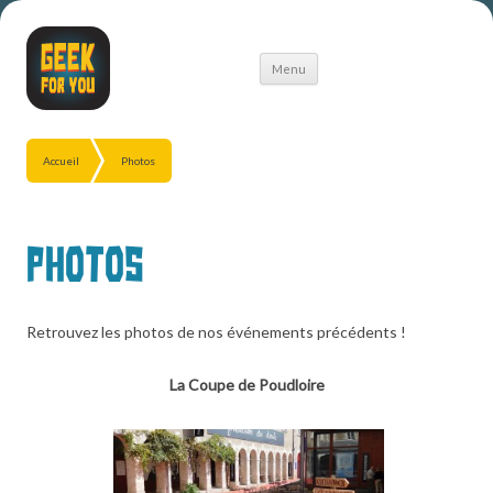
Aller
Menu
au
contenu
Accueil
Photos
Photos
Retrouvez les photos de nos événements précédents !
La Coupe de Poudloire