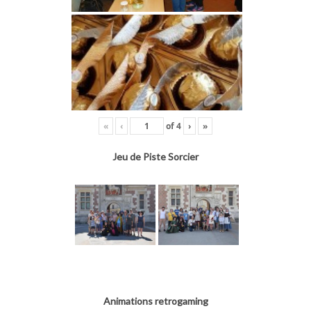
«
‹
of
4
›
»
Jeu de Piste Sorcier
Animations retrogaming