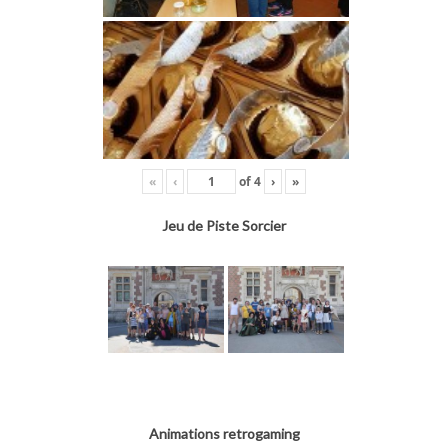
«
‹
of
4
›
»
Jeu de Piste Sorcier
Animations retrogaming