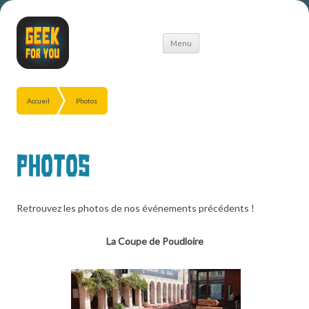
Aller
Menu
au
contenu
Accueil
Photos
Photos
Retrouvez les photos de nos événements précédents !
La Coupe de Poudloire