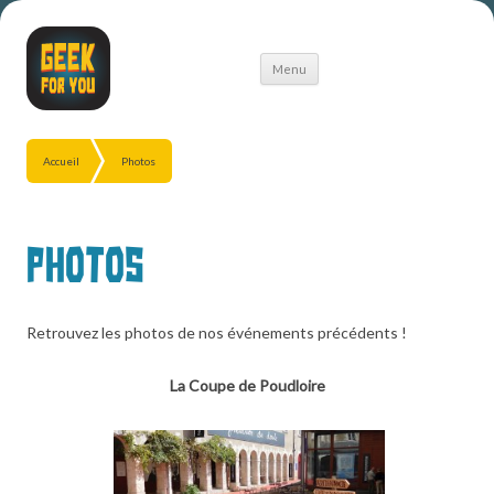
Aller
Menu
au
contenu
Accueil
Photos
Photos
Retrouvez les photos de nos événements précédents !
La Coupe de Poudloire