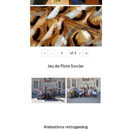
«
‹
of
4
›
»
Jeu de Piste Sorcier
Animations retrogaming