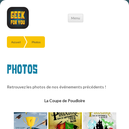
Aller
Menu
au
contenu
Accueil
Photos
Photos
Retrouvez les photos de nos événements précédents !
La Coupe de Poudloire