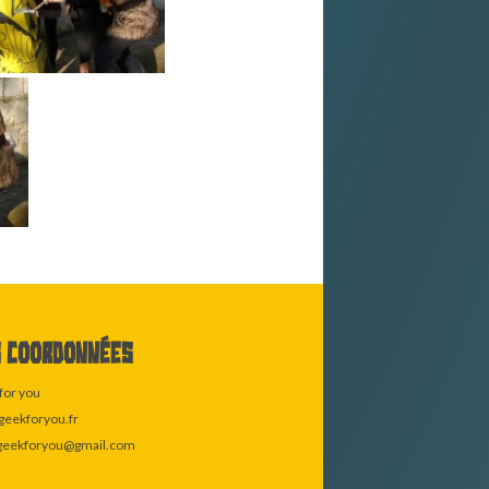
 coordonnées
for you
eekforyou.fr
geekforyou@gmail.com