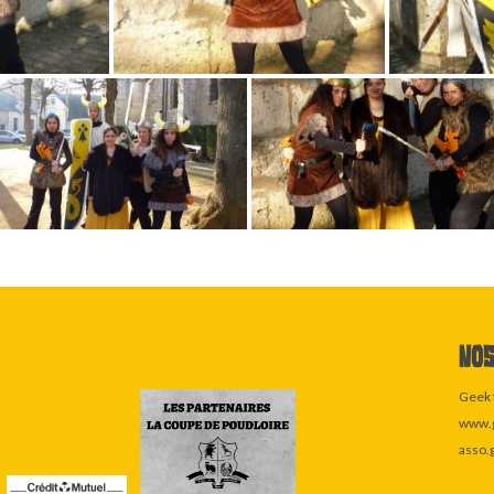
Nos
Geek 
www.g
asso.