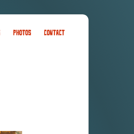
s
Photos
Contact
er
ogaming