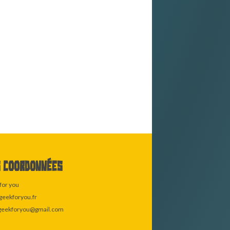
 coordonnées
for you
eekforyou.fr
geekforyou@gmail.com