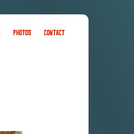
s
Photos
Contact
er
ogaming