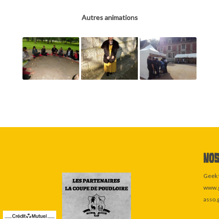
Autres animations
Nos
Geek 
www.g
asso.