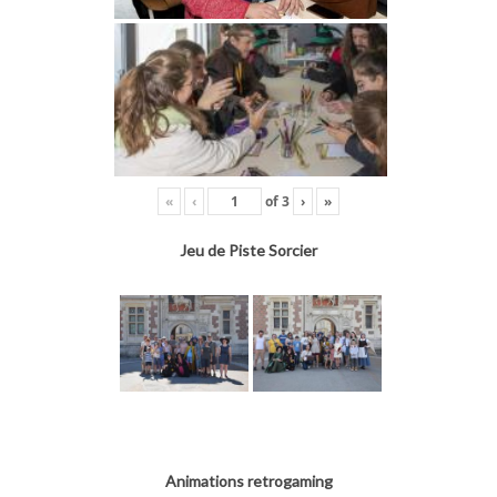
«
‹
of
3
›
»
Jeu de Piste Sorcier
Animations retrogaming