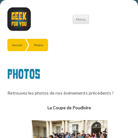
Aller
Menu
au
contenu
Accueil
Photos
Photos
Retrouvez les photos de nos événements précédents !
La Coupe de Poudloire