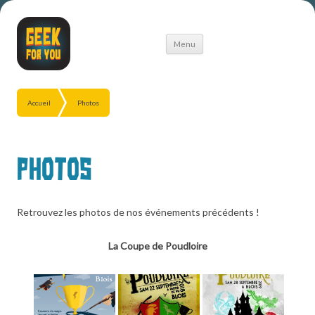
Aller
Menu
au
contenu
Accueil
Photos
Photos
Retrouvez les photos de nos événements précédents !
La Coupe de Poudloire