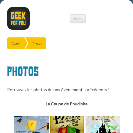
Aller
Menu
au
contenu
Accueil
Photos
Photos
Retrouvez les photos de nos événements précédents !
La Coupe de Poudloire