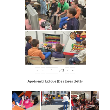
«
‹
of
2
›
»
Après-midi ludique (Des Lyres d’été)