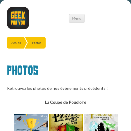
Aller
Menu
au
contenu
Accueil
Photos
Photos
Retrouvez les photos de nos événements précédents !
La Coupe de Poudloire