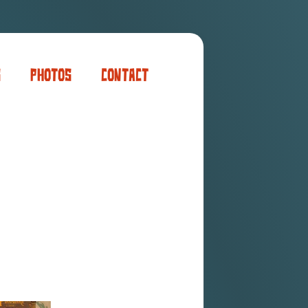
s
Photos
Contact
er
ogaming