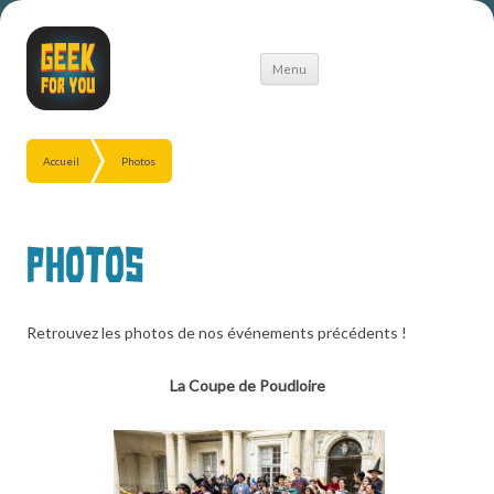
Aller
Menu
au
contenu
Accueil
Photos
Photos
Retrouvez les photos de nos événements précédents !
La Coupe de Poudloire