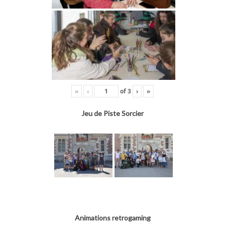
«
‹
of
3
›
»
Jeu de Piste Sorcier
Animations retrogaming