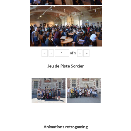
«
‹
of
9
›
»
Jeu de Piste Sorcier
Animations retrogaming