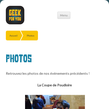
Aller
Menu
au
contenu
Accueil
Photos
Photos
Retrouvez les photos de nos événements précédents !
La Coupe de Poudloire