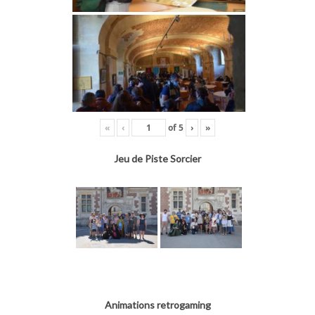
«
‹
of
5
›
»
Jeu de Piste Sorcier
Animations retrogaming