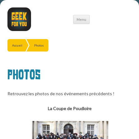
Aller
Menu
au
contenu
Accueil
Photos
Photos
Retrouvez les photos de nos événements précédents !
La Coupe de Poudloire