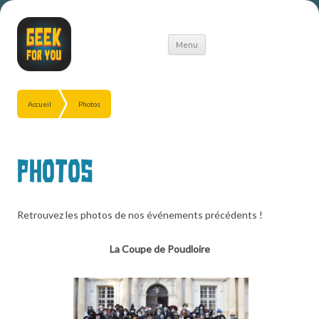
Aller
Menu
au
contenu
Accueil
Photos
Photos
Retrouvez les photos de nos événements précédents !
La Coupe de Poudloire