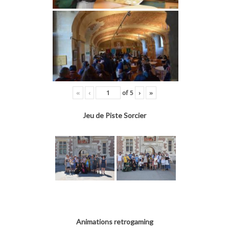
«
‹
of
5
›
»
Jeu de Piste Sorcier
Animations retrogaming