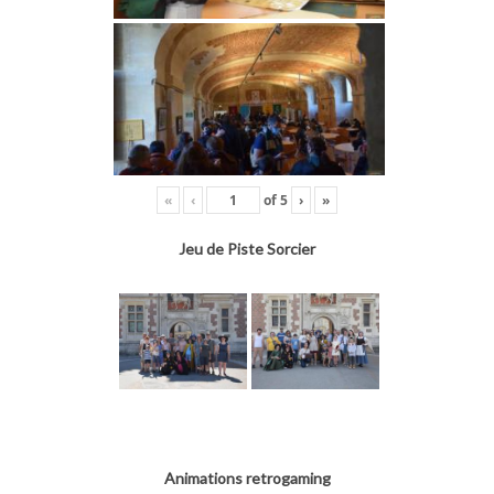
«
‹
of
5
›
»
Jeu de Piste Sorcier
Animations retrogaming