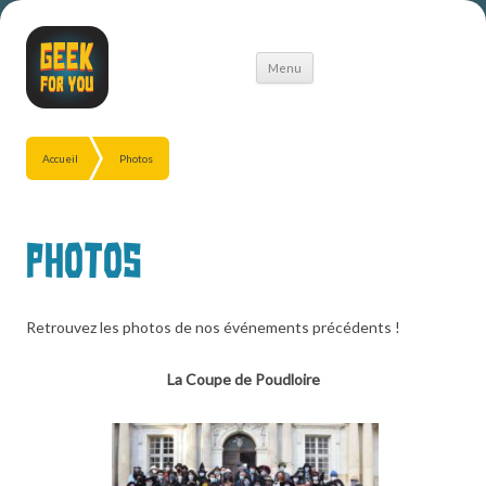
Aller
Menu
au
contenu
Accueil
Photos
Photos
Retrouvez les photos de nos événements précédents !
La Coupe de Poudloire