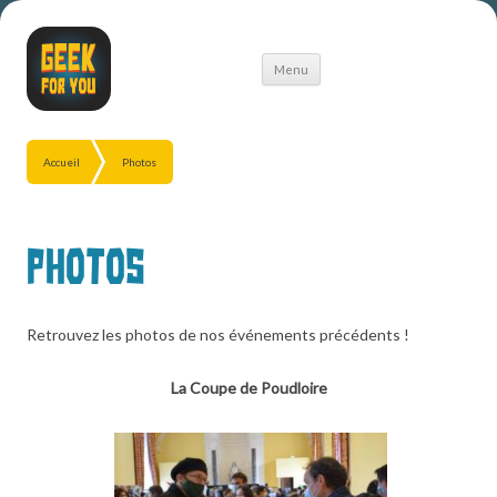
Aller
Menu
au
contenu
Accueil
Photos
Photos
Retrouvez les photos de nos événements précédents !
La Coupe de Poudloire