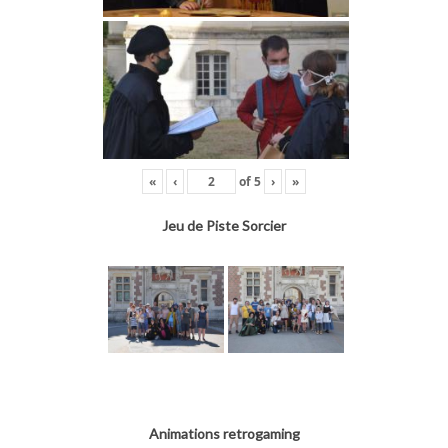
«
‹
of
5
›
»
Jeu de Piste Sorcier
Animations retrogaming