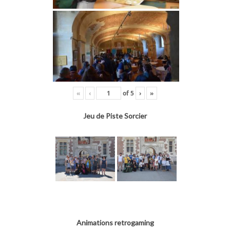
«
‹
of
5
›
»
Jeu de Piste Sorcier
Animations retrogaming