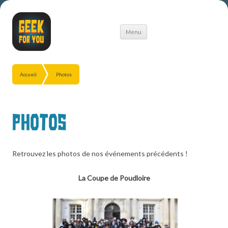
Aller
Menu
au
contenu
Accueil
Photos
Photos
Retrouvez les photos de nos événements précédents !
La Coupe de Poudloire