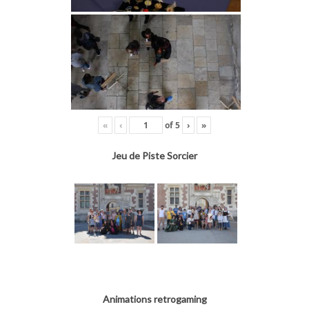
«
‹
of
5
›
»
Jeu de Piste Sorcier
Animations retrogaming