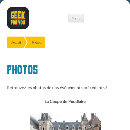
Aller
Menu
au
contenu
Accueil
Photos
Photos
Retrouvez les photos de nos événements précédents !
La Coupe de Poudloire