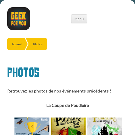
Aller
Menu
au
contenu
Accueil
Photos
Photos
Retrouvez les photos de nos événements précédents !
La Coupe de Poudloire