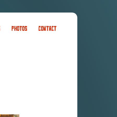
s
Photos
Contact
er
ogaming