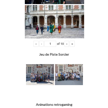
«
‹
of
10
›
»
Jeu de Piste Sorcier
Animations retrogaming