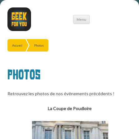
Aller
Menu
au
contenu
Accueil
Photos
Photos
Retrouvez les photos de nos événements précédents !
La Coupe de Poudloire