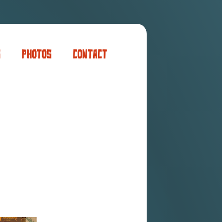
s
Photos
Contact
er
ogaming