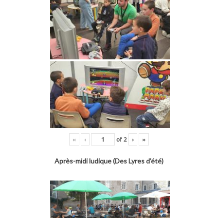
«
‹
of
2
›
»
Après-midi ludique (Des Lyres d’été)