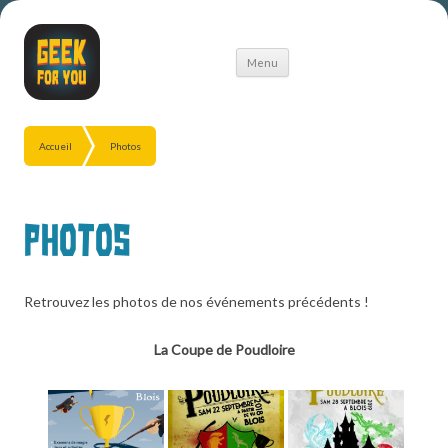
Aller
Menu
au
contenu
Accueil
Photos
Photos
Retrouvez les photos de nos événements précédents !
La Coupe de Poudloire